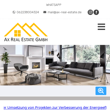
WHATSAPP
062238004324
mail@ax-real-estate.de
setzung von Projekten zur Verbesserung der Energieeffizienz vo