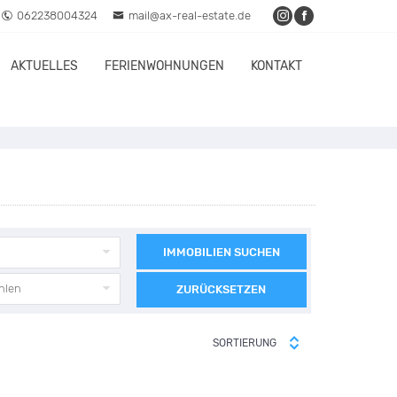
062238004324
mail@ax-real-estate.de
AKTUELLES
FERIENWOHNUNGEN
KONTAKT
IMMOBILIEN SUCHEN
hlen
ZURÜCKSETZEN
SORTIERUNG