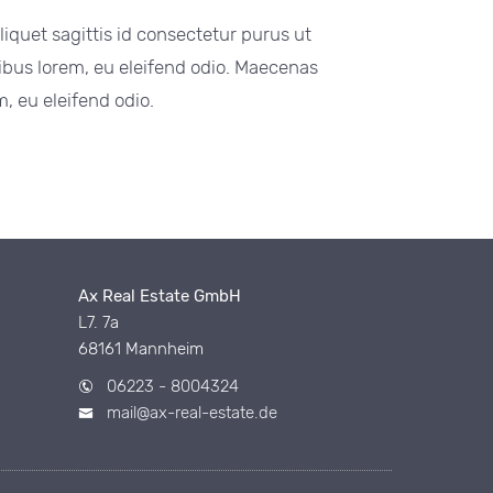
aliquet sagittis id consectetur purus ut
ibus lorem, eu eleifend odio. Maecenas
, eu eleifend odio.
Ax Real Estate GmbH
L7. 7a
68161 Mannheim
06223 - 8004324
mail@ax-real-estate.de