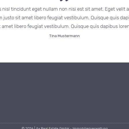
nisl tincidunt eget nullam non nisi est sit amet. Eget velit 
justo sit amet libero feugiat vestibulum. Quisque quis dap
 amet libero feugiat vestibulum. Quisque quis dapibus lorem
Tina Mustermann
© 2026 | Ax Real Estate GmbH - Immobilienverwaltung