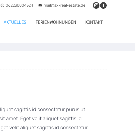
062238004324
mail@ax-real-estate.de
AKTUELLES
FERIENWOHNUNGEN
KONTAKT
aliquet sagittis id consectetur purus ut
t amet. Eget velit aliquet sagittis id
et velit aliquet sagittis id consectetur