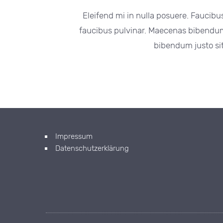
Eleifend mi in nulla posuere. Faucibus 
faucibus pulvinar. Maecenas bibendum 
bibendum justo sit
Impressum
Datenschutzerklärung