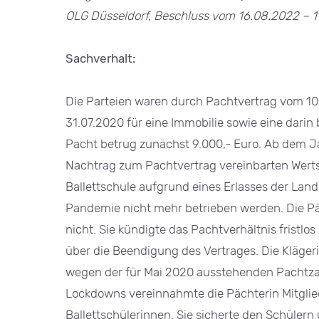
OLG Düsseldorf, Beschluss vom 16.08.2022 – 
Sachverhalt:
Neckarsteinach | Woh
Die Parteien waren durch Pachtvertrag vom 10
92m²
3 Zimmer
31.07.2020 für eine Immobilie sowie eine darin
Pacht betrug zunächst 9.000,- Euro. Ab dem Ja
Nachtrag zum Pachtvertrag vereinbarten Werts
Ballettschule aufgrund eines Erlasses der La
Pandemie nicht mehr betrieben werden. Die Pä
nicht. Sie kündigte das Pachtverhältnis fristlo
über die Beendigung des Vertrages. Die Klägeri
wegen der für Mai 2020 ausstehenden Pachtzah
Lockdowns vereinnahmte die Pächterin Mitglied
Ballettschülerinnen. Sie sicherte den Schüler