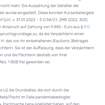
icht mehr. Die Auszahlung der Gehälter der
iter wurde eingestellt. Diese konnten Kurzarbeitergeld
 (Urt. v. 31.01.2022 – 5 O 58/21, ZMR 2022, 303)
in Anspruch auf Zahlung von 9.445,- Euro aus §
812
Anspruchsgrundlage zu, da die Verpächterin einen
.H. des von ihr einbehaltenen (Kautions-)Betrages
chterin. Sie ist der Auffassung, dass der Verpächterin
 und die Pächterin deshalb von ihrer
Abs. 1 BGB frei geworden sei.
s LG die Grundsätze, die sich durch die
iete/Pacht im Falle pandemiebedingter
w. Pachtsache herausgebildet haben, auf den