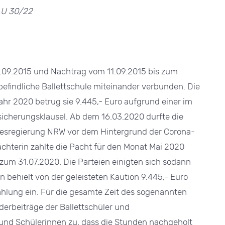
1 U 30/22
nung
.09.2015 und Nachtrag vom 11.09.2015 bis zum
Neckarsteinach | Wohnung
 befindliche Ballettschule miteinander verbunden. Die
100m²
4 Zimmer
hr 2020 betrug sie 9.445,- Euro aufgrund einer im
icherungsklausel. Ab dem 16.03.2020 durfte die
ndesregierung NRW vor dem Hintergrund der Corona-
chterin zahlte die Pacht für den Monat Mai 2020
s zum 31.07.2020. Die Parteien einigten sich sodann
n behielt von der geleisteten Kaution 9.445,- Euro
lung ein. Für die gesamte Zeit des sogenannten
erbeiträge der Ballettschüler und
n und Schülerinnen zu, dass die Stunden nachgeholt