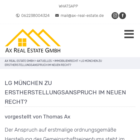
WHATSAPP
062238004324
mail@ax-real-estate.de
AX REAL ESTATE GMBH
>
AKTUELLES
>
IMMOBILIENRECHT
>
LG MÜNCHEN ZU
ERSTHERSTELLUNGSANSPRUCH IM NEUEN RECHT?
LG MÜNCHEN ZU
ERSTHERSTELLUNGSANSPRUCH IM NEUEN
RECHT?
vorgestellt von Thomas Ax
Der Anspruch auf erstmalige ordnungsgemäße
Herstellung des Gemeinschaftseigentums steht im